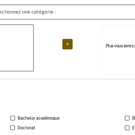
Ajouter
Plus vous serez p
Bachelor académique
B
Doctorat
E